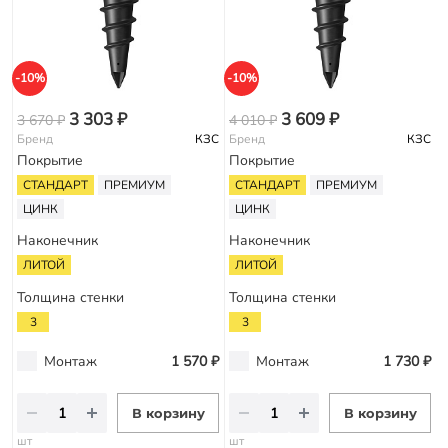
-10%
-10%
-
3 303 ₽
3 609 ₽
3 670 ₽
4 010 ₽
4
Бренд
КЗС
Бренд
КЗС
Покрытие
Покрытие
СТАНДАРТ
ПРЕМИУМ
СТАНДАРТ
ПРЕМИУМ
ЦИНК
ЦИНК
Наконечник
Наконечник
ЛИТОЙ
ЛИТОЙ
Толщина стенки
Толщина стенки
3
3
Монтаж
1 570 ₽
Монтаж
1 730 ₽
В корзину
В корзину
шт
шт