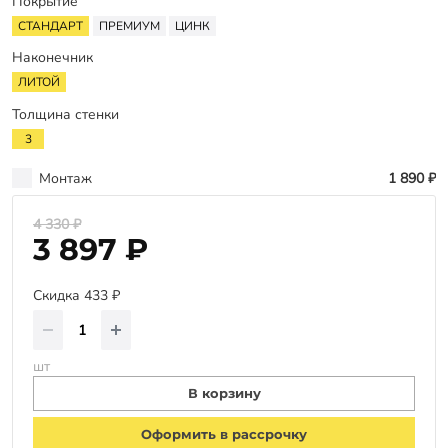
Оплата
Покрытие
СТАНДАРТ
ПРЕМИУМ
ЦИНК
Отзывы
Наконечник
Гарантии
ЛИТОЙ
Программа лояльности
Толщина стенки
3
Вакансии
Монтаж
1 890 ₽
Калькулятор ЖБ свай
4 330 ₽
3 897 ₽
Заказать звонок
Скидка 433 ₽
шт
В корзину
Оформить в рассрочку