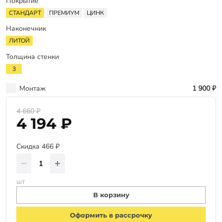
Оплата
Покрытие
СТАНДАРТ
ПРЕМИУМ
ЦИНК
Отзывы
Наконечник
Гарантии
ЛИТОЙ
Программа лояльности
Толщина стенки
3
Вакансии
Монтаж
1 900 ₽
Калькулятор ЖБ свай
4 660 ₽
4 194 ₽
Заказать звонок
Скидка 466 ₽
шт
В корзину
Оформить в рассрочку