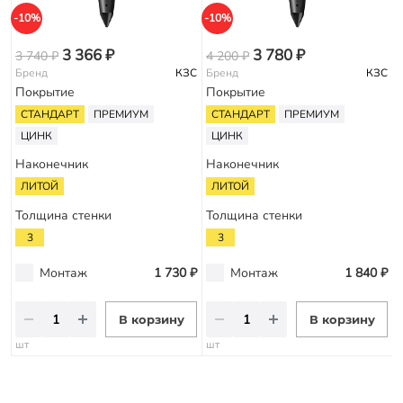
-10%
-10%
-
3 366 ₽
3 780 ₽
3 740 ₽
4 200 ₽
5
Бренд
КЗС
Бренд
КЗС
Покрытие
Покрытие
СТАНДАРТ
ПРЕМИУМ
СТАНДАРТ
ПРЕМИУМ
ЦИНК
ЦИНК
Наконечник
Наконечник
ЛИТОЙ
ЛИТОЙ
Толщина стенки
Толщина стенки
3
3
Монтаж
1 730 ₽
Монтаж
1 840 ₽
В корзину
В корзину
шт
шт