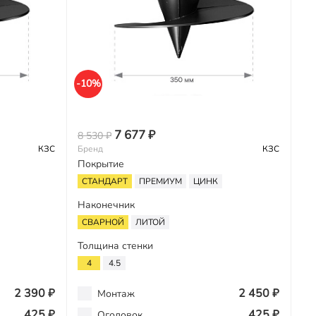
-10%
7 677 ₽
8 530 ₽
КЗС
Бренд
КЗС
Покрытие
СТАНДАРТ
ПРЕМИУМ
ЦИНК
Наконечник
СВАРНОЙ
ЛИТОЙ
Толщина стенки
4
4.5
2 390 ₽
2 450 ₽
Монтаж
425 ₽
425 ₽
Оголовок