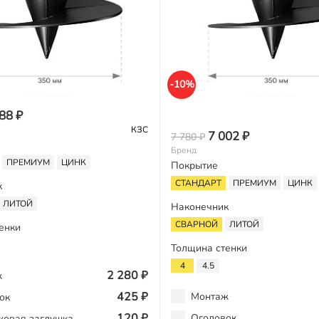
-10%
88 ₽
КЗС
7 002 ₽
7 780 ₽
Бренд
ПРЕМИУМ
ЦИНК
Покрытие
СТАНДАРТ
ПРЕМИУМ
ЦИНК
к
ЛИТОЙ
Наконечник
СВАРНОЙ
ЛИТОЙ
енки
Толщина стенки
4
4.5
2 280 ₽
ж
425 ₽
Монтаж
ок
120 ₽
Оголовок
ковая заглушка