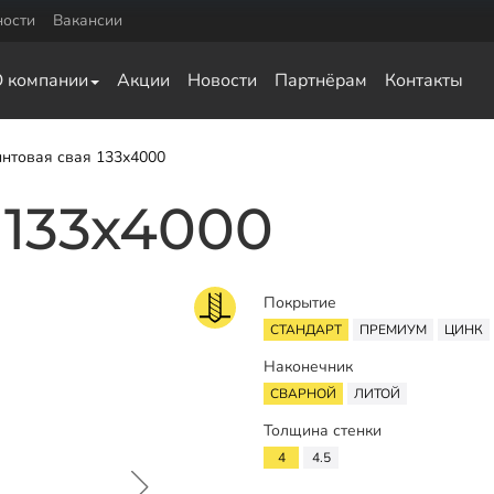
ности
Вакансии
Комплектующие
О компании
Акции
Новости
Партнёрам
Контакты
0
Оголовки для винтовых свай
0
Оголовки для ЖБ свай
Удлинители для свай
нтовая свая 133х4000
ка для обвязки
 133х4000
ай
а для обвязки свай
ки свай
Покрытие
язки свай
СТАНДАРТ
ПРЕМИУМ
ЦИНК
Наконечник
СВАРНОЙ
ЛИТОЙ
Толщина стенки
4
4.5