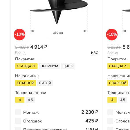
-10%
-10%
4 914 ₽
5 6
5 460 ₽
6 320 ₽
Бренд
КЗС
Бренд
Покрытие
Покрытие
СТАНДАРТ
ПРЕМИУМ
ЦИНК
СТАНДАРТ
Наконечник
Наконечни
СВАРНОЙ
ЛИТОЙ
СВАРНОЙ
Толщина стенки
Толщина ст
4
4.5
4
4.5
2 230 ₽
Монтаж
Монта
425 ₽
Оголовок
Оголов
120 ₽
Пластиковая заглушка
Пласти