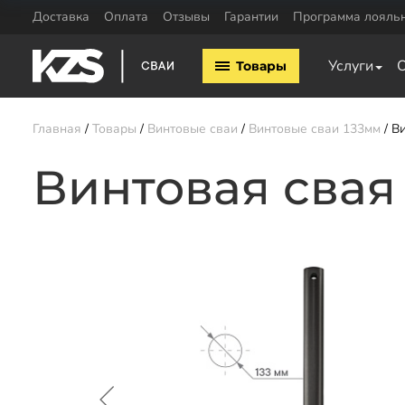
Доставка
Оплата
Отзывы
Гарантии
Программа лояль
Винтовые сваи
ЖБ сваи
Услуги
Товары
Винтовые сваи 57мм
ЖБ сваи 150х15
Винтовые сваи 76мм
ЖБ сваи 200х20
Винтовые сваи 89мм
Обвязка свай
Главная
Товары
Винтовые сваи
Винтовые сваи 133мм
Ви
Винтовые сваи 108мм
Двутавровая бал
Винтовые сваи 133мм
Винтовая свая
свай
Винтовые сваи 159мм
Пластины для св
Винтовые сваи 219мм
Профильная труб
Винтовые сваи 325мм
Уголок для обвяз
Сваи шурупы
Швеллер для обв
Калькулятор ЖБ свай
Заказать звонок