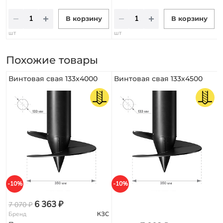
В корзину
В корзину
шт
шт
Похожие товары
Винтовая свая 133х4000
Винтовая свая 133х4500
-10%
-10%
-
6 363 ₽
7 070 ₽
Бренд
КЗС