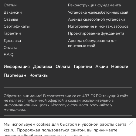
Статьи
Реконструкция фундамента
Вакансии
Установка железобетонных свай
Отзывы
Аренда сваебойной установки
Сертификаты
Изготовление и монтаж заборов
Гарантии
Проектирование фундамента
Доставка
Аренда оборудования для
винтовых свай
Оплата
F.A.Q.
Информация
Доставка
Оплата
Гарантии
Акции
Новости
Партнёрам
Контакты
Обратите внимание! В соответствии со ст. 437 ГК РФ текущий сайт
не является публичной офертой и создан исключительно в
информационных целях. Итоговую стоимость уточняйте у
менеджера.
Остальные проекты
KZS GROUP
:
Мы используем cookies для быстрой и удобной работы сайта
Домостроение
Заборы и ворота
Септики
Террасы
kzs.ru. Продолжая пользоваться сайтом, вы принимаете
Мебель LOFT
условия обработки
персональных данных