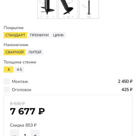
Оплата
Отзывы
Гарантии
Покрытие
Программа лояльности
СТАНДАРТ
ПРЕМИУМ
ЦИНК
Наконечник
Вакансии
СВАРНОЙ
ЛИТОЙ
Толщина стенки
Калькулятор ЖБ свай
4
4.5
Заказать звонок
Монтаж
2 450 ₽
Оголовок
425 ₽
8 530 ₽
7 677 ₽
Скидка 853 ₽