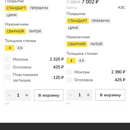
Покрытие
7 002 ₽
7 780 ₽
9
Бренд
КЗС
СТАНДАРТ
ПРЕМИУМ
Покрытие
ЦИНК
СТАНДАРТ
ПРЕМИУМ
Наконечник
ЦИНК
СВАРНОЙ
ЛИТОЙ
Наконечник
Толщина стенки
СВАРНОЙ
ЛИТОЙ
4
4.5
Толщина стенки
Монтаж
2 320 ₽
4
4.5
Оголовок
425 ₽
Монтаж
2 390 ₽
Пластиковая
120 ₽
Оголовок
425 ₽
заглушка
В корзину
В корзину
шт
шт