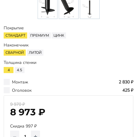
Оплата
Отзывы
Гарантии
Покрытие
Программа лояльности
СТАНДАРТ
ПРЕМИУМ
ЦИНК
Наконечник
Вакансии
СВАРНОЙ
ЛИТОЙ
Толщина стенки
Калькулятор ЖБ свай
4
4.5
Заказать звонок
Монтаж
2 830 ₽
Оголовок
425 ₽
9 970 ₽
8 973 ₽
Скидка 997 ₽