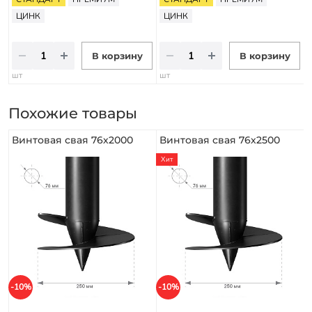
ЦИНК
ЦИНК
В корзину
В корзину
шт
шт
Похожие товары
Винтовая свая 76х2000
Винтовая свая 76х2500
Хит
-10%
-10%
-