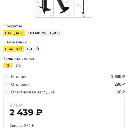
Оплата
Отзывы
Гарантии
Покрытие
Программа лояльности
СТАНДАРТ
ПРЕМИУМ
ЦИНК
Наконечник
Вакансии
СВАРНОЙ
ЛИТОЙ
Толщина стенки
Калькулятор ЖБ свай
3
3.5
Заказать звонок
Монтаж
1 630 ₽
Оголовок
290 ₽
Пластиковая заглушка
60 ₽
2 710 ₽
2 439 ₽
Скидка 271 ₽