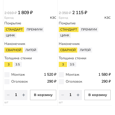
3
1 809 ₽
2 115 ₽
2 010 ₽
2 350 ₽
Бренд
КЗС
Бренд
КЗС
Покрытие
Покрытие
СТАНДАРТ
ПРЕМИУМ
СТАНДАРТ
ПРЕМИУМ
ЦИНК
ЦИНК
Наконечник
Наконечник
СВАРНОЙ
ЛИТОЙ
СВАРНОЙ
ЛИТОЙ
Толщина стенки
Толщина стенки
3
3.5
3
3.5
Монтаж
1 520 ₽
Монтаж
1 580 ₽
Оголовок
290 ₽
Оголовок
290 ₽
В корзину
В корзину
шт
шт