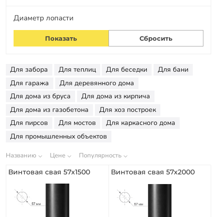
Оплата
Диаметр лопасти
Отзывы
Гарантии
Программа лояльности
Для забора
Для теплиц
Для беседки
Для бани
Вакансии
Для гаража
Для деревянного дома
Для дома из бруса
Для дома из кирпича
Калькулятор ЖБ свай
Для дома из газобетона
Для хоз построек
Для пирсов
Для мостов
Для каркасного дома
Заказать звонок
Для промышленных объектов
Названию
Цене
Популярность
Винтовая свая 57х1500
Винтовая свая 57х2000