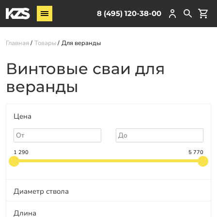
Винтовые сваи
8 (495) 120-38-00
ЖБ сваи
Главная
Товары
Для веранды
Обвязка свай
Комплектующие
Винтовые сваи для
веранды
Услуги
О компании
Цена
Акции
Новости
1 290
5 770
Партнёрам
Контакты
Диаметр ствола
Доставка
Длина