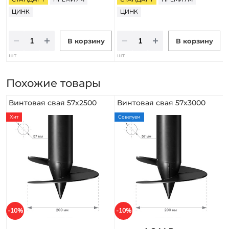
ЦИНК
ЦИНК
В корзину
В корзину
шт
шт
Похожие товары
Винтовая свая 57х2500
Винтовая свая 57х3000
Хит
Советуем
-10%
-10%
-