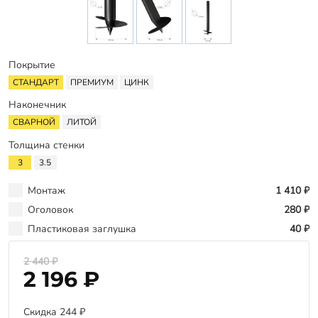
Оплата
Отзывы
Гарантии
Покрытие
Программа лояльности
СТАНДАРТ
ПРЕМИУМ
ЦИНК
Наконечник
Вакансии
СВАРНОЙ
ЛИТОЙ
Толщина стенки
Калькулятор ЖБ свай
3
3.5
Заказать звонок
Монтаж
1 410 ₽
Оголовок
280 ₽
Пластиковая заглушка
40 ₽
2 440 ₽
2 196 ₽
Скидка 244 ₽