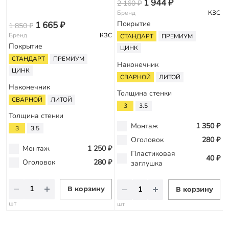
1 944 ₽
2 160 ₽
2
Бренд
КЗС
Покрытие
1 665 ₽
1 850 ₽
Бренд
КЗС
СТАНДАРТ
ПРЕМИУМ
Покрытие
ЦИНК
СТАНДАРТ
ПРЕМИУМ
Наконечник
ЦИНК
СВАРНОЙ
ЛИТОЙ
Наконечник
Толщина стенки
СВАРНОЙ
ЛИТОЙ
3
3.5
Толщина стенки
Монтаж
1 350 ₽
3
3.5
Оголовок
280 ₽
Монтаж
1 250 ₽
Пластиковая
40 ₽
Оголовок
280 ₽
заглушка
В корзину
В корзину
шт
шт