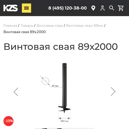
Винтовые сваи
8 (495) 120-38-00
ЖБ сваи
Главная
Товары
Винтовые сваи
Винтовые сваи 89мм
Обвязка свай
Винтовая свая 89х2000
Комплектующие
Винтовая свая 89х2000
Услуги
О компании
Акции
Новости
Партнёрам
Контакты
Доставка
-10%