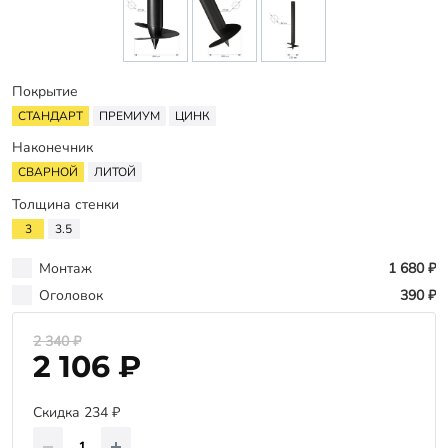
Оплата
Отзывы
Гарантии
Покрытие
Программа лояльности
СТАНДАРТ
ПРЕМИУМ
ЦИНК
Наконечник
Вакансии
СВАРНОЙ
ЛИТОЙ
Толщина стенки
Калькулятор ЖБ свай
3
3.5
Заказать звонок
Монтаж
1 680 ₽
Оголовок
390 ₽
2 340 ₽
2 106 ₽
Скидка 234 ₽