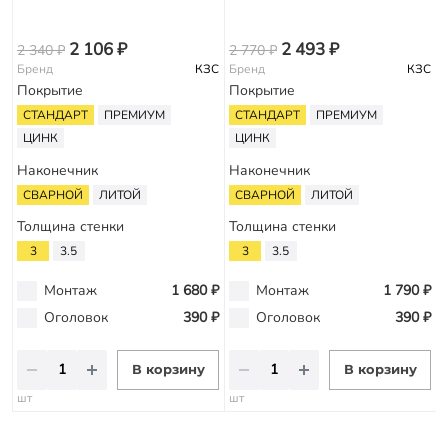
3
2 106 ₽
2 493 ₽
2 340 ₽
2 770 ₽
Бренд
КЗС
Бренд
КЗС
Покрытие
Покрытие
СТАНДАРТ
ПРЕМИУМ
СТАНДАРТ
ПРЕМИУМ
ЦИНК
ЦИНК
Наконечник
Наконечник
СВАРНОЙ
ЛИТОЙ
СВАРНОЙ
ЛИТОЙ
Толщина стенки
Толщина стенки
3
3.5
3
3.5
Монтаж
1 680 ₽
Монтаж
1 790 ₽
Оголовок
390 ₽
Оголовок
390 ₽
В корзину
В корзину
шт
шт