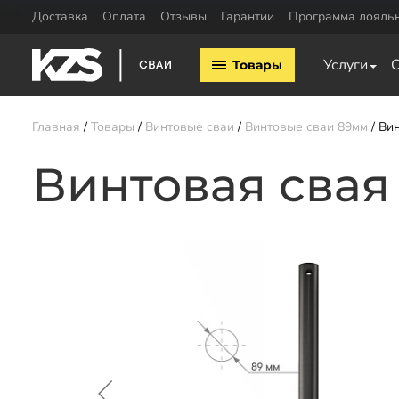
Доставка
Оплата
Отзывы
Гарантии
Программа лояль
Винтовые сваи
ЖБ сваи
Услуги
Товары
Винтовые сваи 57мм
ЖБ сваи 150х15
Винтовые сваи 76мм
ЖБ сваи 200х20
Винтовые сваи 89мм
Обвязка свай
Главная
Товары
Винтовые сваи
Винтовые сваи 89мм
Вин
Винтовые сваи 108мм
Двутавровая бал
Винтовые сваи 133мм
Винтовая свая
свай
Винтовые сваи 159мм
Пластины для св
Винтовые сваи 219мм
Профильная труб
Винтовые сваи 325мм
Уголок для обвяз
Сваи шурупы
Швеллер для обв
Калькулятор ЖБ свай
Заказать звонок