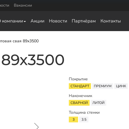
ности
Вакансии
Комплектующие
О компании
Акции
Новости
Партнёрам
Контакты
0
Оголовки для винтовых свай
0
Оголовки для ЖБ свай
Удлинители для свай
товая свая 89х3500
ка для обвязки
 89х3500
ай
а для обвязки свай
ки свай
Покрытие
язки свай
СТАНДАРТ
ПРЕМИУМ
ЦИНК
Наконечник
СВАРНОЙ
ЛИТОЙ
Толщина стенки
3
3.5