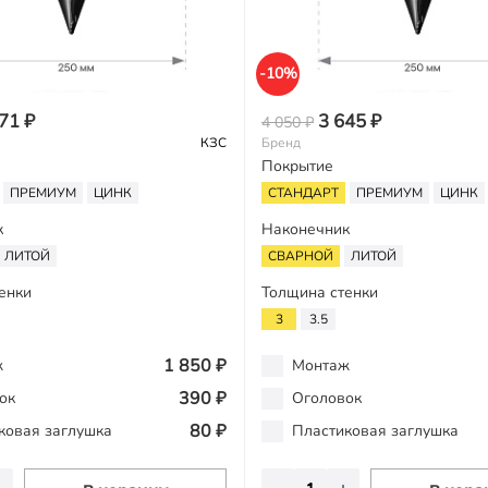
-10%
71 ₽
3 645 ₽
4 050 ₽
КЗС
Бренд
Покрытие
ПРЕМИУМ
ЦИНК
СТАНДАРТ
ПРЕМИУМ
ЦИНК
к
Наконечник
ЛИТОЙ
СВАРНОЙ
ЛИТОЙ
енки
Толщина стенки
3
3.5
1 850 ₽
ж
Монтаж
390 ₽
ок
Оголовок
80 ₽
ковая заглушка
Пластиковая заглушка