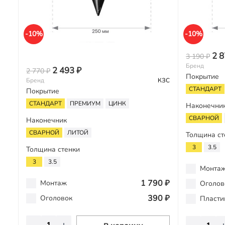
-10%
-10%
2 8
3 190 ₽
Бренд
2 493 ₽
2 770 ₽
Покрытие
Бренд
КЗС
СТАНДАРТ
Покрытие
СТАНДАРТ
ПРЕМИУМ
ЦИНК
Наконечни
СВАРНОЙ
Наконечник
СВАРНОЙ
ЛИТОЙ
Толщина ст
3
3.5
Толщина стенки
3
3.5
Монта
1 790 ₽
Монтаж
Оголов
390 ₽
Оголовок
Пласти