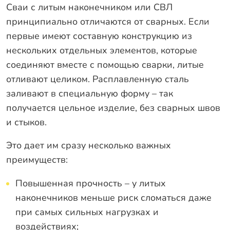
Оплата
Сваи с литым наконечником или СВЛ
Отзывы
принципиально отличаются от сварных. Если
первые имеют составную конструкцию из
Гарантии
нескольких отдельных элементов, которые
Программа лояльности
соединяют вместе с помощью сварки, литые
Вакансии
отливают целиком. Расплавленную сталь
заливают в специальную форму – так
получается цельное изделие, без сварных швов
Калькулятор ЖБ свай
и стыков.
Заказать звонок
Это дает им сразу несколько важных
преимуществ:
Повышенная прочность – у литых
наконечников меньше риск сломаться даже
при самых сильных нагрузках и
воздействиях;