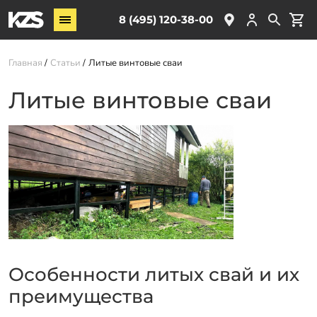
Винтовые сваи
8 (495) 120-38-00
ЖБ сваи
Главная
Статьи
Литые винтовые сваи
Обвязка свай
Комплектующие
Литые винтовые сваи
Услуги
О компании
Акции
Новости
Партнёрам
Контакты
Особенности литых свай и их
Доставка
преимущества