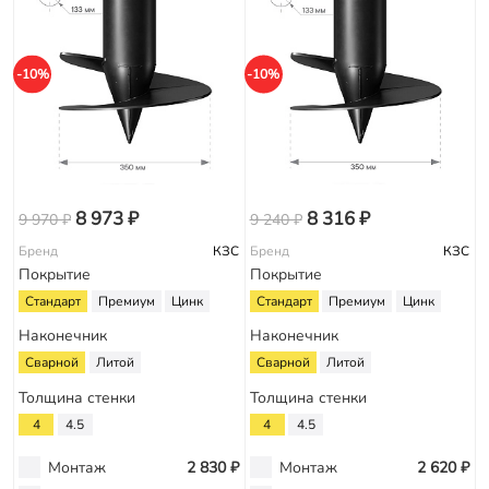
-10%
-10%
8 973 ₽
8 316 ₽
9 970 ₽
9 240 ₽
Бренд
КЗС
Бренд
КЗС
Покрытие
Покрытие
Стандарт
Премиум
Цинк
Стандарт
Премиум
Цинк
Наконечник
Наконечник
Сварной
Литой
Сварной
Литой
Толщина стенки
Толщина стенки
4
4.5
4
4.5
Монтаж
2 830 ₽
Монтаж
2 620 ₽