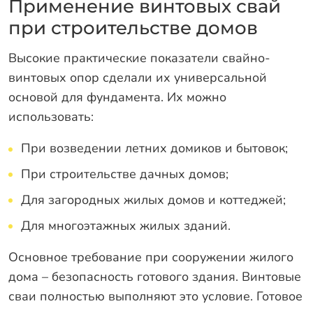
Оплата
Применение винтовых свай
при строительстве домов
Отзывы
Гарантии
Высокие практические показатели свайно-
винтовых опор сделали их универсальной
Программа лояльности
основой для фундамента. Их можно
Вакансии
использовать:
Калькулятор ЖБ свай
При возведении летних домиков и бытовок;
При строительстве дачных домов;
Заказать звонок
Для загородных жилых домов и коттеджей;
Для многоэтажных жилых зданий.
Основное требование при сооружении жилого
дома – безопасность готового здания. Винтовые
сваи полностью выполняют это условие. Готовое