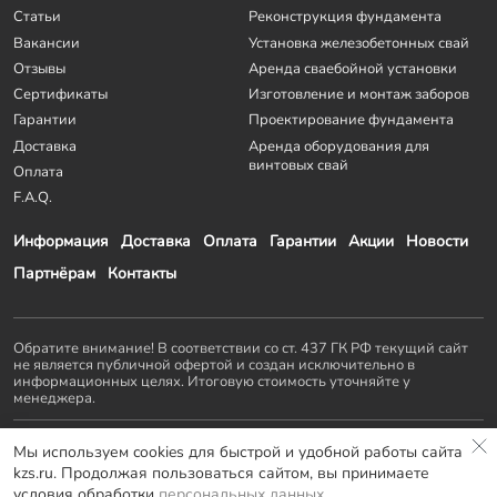
Статьи
Реконструкция фундамента
Вакансии
Установка железобетонных свай
Отзывы
Аренда сваебойной установки
Сертификаты
Изготовление и монтаж заборов
Гарантии
Проектирование фундамента
Доставка
Аренда оборудования для
винтовых свай
Оплата
F.A.Q.
Информация
Доставка
Оплата
Гарантии
Акции
Новости
Партнёрам
Контакты
Обратите внимание! В соответствии со ст. 437 ГК РФ текущий сайт
не является публичной офертой и создан исключительно в
информационных целях. Итоговую стоимость уточняйте у
менеджера.
Остальные проекты
KZS GROUP
:
Мы используем cookies для быстрой и удобной работы сайта
Домостроение
Заборы и ворота
Септики
Террасы
kzs.ru. Продолжая пользоваться сайтом, вы принимаете
Мебель LOFT
условия обработки
персональных данных