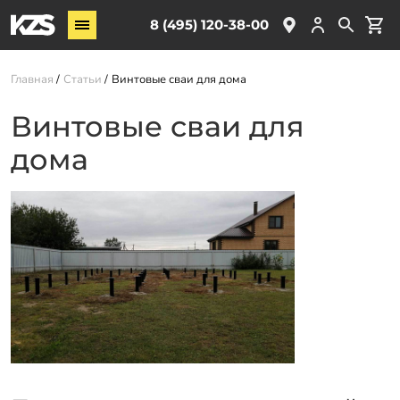
Винтовые сваи
8 (495) 120-38-00
ЖБ сваи
Главная
Статьи
Винтовые сваи для дома
Обвязка свай
Комплектующие
Винтовые сваи для
дома
Услуги
О компании
Акции
Новости
Партнёрам
Контакты
Доставка